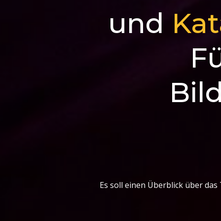
und
Kat
F
Bil
Es soll einen Überblick über da